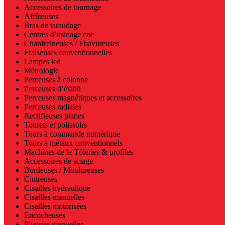
Accessoires de tournage
Affûteuses
Bras de taraudage
Centres d’usinage cnc
Chanfreineuses / Ébavureuses
Fraiseuses conventionnelles
Lampes led
Métrologie
Perceuses à colonne
Perceuses d’établi
Perceuses magnétiques et accessoires
Perceuses radiales
Rectifieuses planes
Tourets et polissoirs
Tours à commande numérique
Tours à métaux conventionnels
Machines de la Tôleries & profiles
Accessoires de sciage
Bordeuses / Moulureuses
Cintreuses
Cisailles hydraulique
Cisailles manuelles
Cisailles motorisées
Encocheuses
Plieuses manuelles