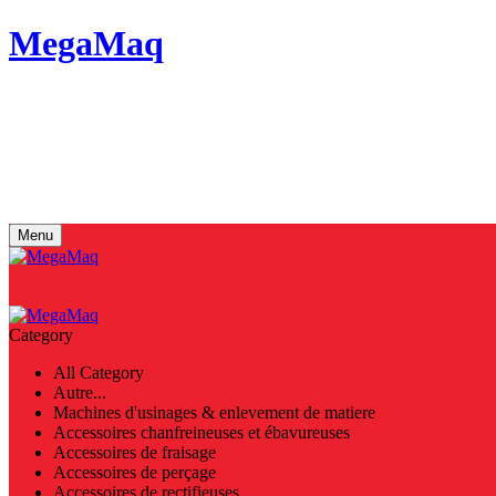
MegaMaq
Votre conseiller en choix de machine outils et industriels aussi qu
Menu
Category
All Category
Autre...
Machines d'usinages & enlevement de matiere
Accessoires chanfreineuses et ébavureuses
Accessoires de fraisage
Accessoires de perçage
Accessoires de rectifieuses