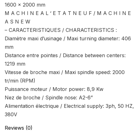
1600 x 2000 mm
M A C H I N E A L ‘ E T A T N E U F / M A C H I N E
A S N E W
– CARACTERISTIQUES / CHARACTERISTICS :
Diamètre maxi d’usinage / Maxi turning diameter: 406
mm
Distance entre pointes / Distance between centers:
1219 mm
Vitesse de broche maxi / Maxi spindle speed: 2000
tr/min (RPM)
Puissance moteur / Motor power: 8,9 Kw
Nez de broche / Spindle nose: A2-6”
Alimentation électrique / Electrical supply: 3ph, 50 HZ,
380V
Reviews (0)