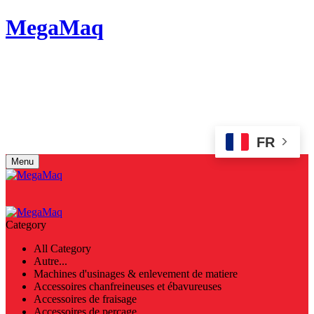
MegaMaq
Votre conseiller en choix de machine outils et industriels aussi
que machine laser a fibre.
FR
Menu
Category
All Category
Autre...
Machines d'usinages & enlevement de matiere
Accessoires chanfreineuses et ébavureuses
Accessoires de fraisage
Accessoires de perçage