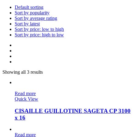
Default sorting
Sort by popularity
Sort by average rating
Sort by latest
Sort by price: low to high
Sort by price: high to low
Showing all 3 results
VENDU
Read more
Quick View
CISAILLE GUILLOTINE SAGETA CP 3100
x 16
Read more